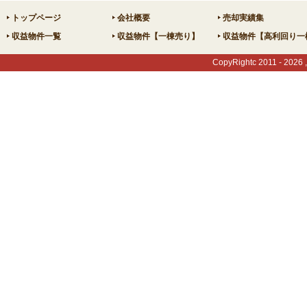
トップページ
会社概要
売却実績集
収益物件一覧
収益物件【一棟売り】
収益物件【高利回り一
CopyRightc 2011 -
2026 